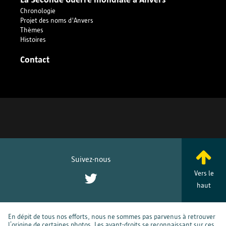
Chronologie
Projet des noms d'Anvers
Thèmes
Histoires
Contact
Suivez-nous
Vers le
Twitter
haut
En dépit de tous nos efforts, nous ne sommes pas parvenus à retrouver
l’origine de certaines photos. Les ayant-droits se reconnaissant sur ces