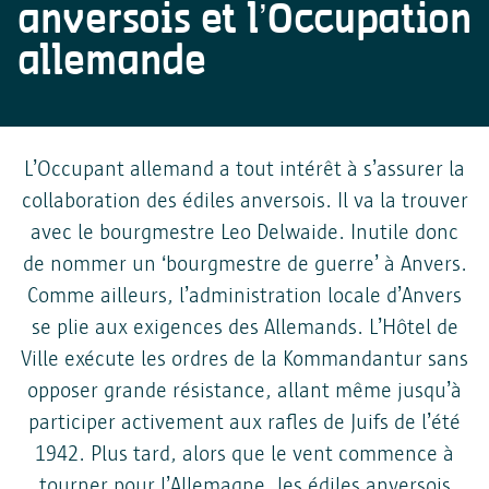
anversois et l’Occupation
contact@toezichtcommissie.be
newsletters.
données personelles?
Se conformer aux obligations légales.
allemande
Vos données personnelles sont traitées et conservées aussi
Autorité de Protection des Données
Si vous souhaitez savoir si vos données sont transmises à des
longtemps que nécessaire pour atteindre l'objectif pour
Drukpersstraat 35
tiers dans un cas spécifique, vous pouvez nous contacter
lequel elles ont été collectées. Si vous souhaitez savoir
1000 Bruxelles
à informatieveiligheid@antwerpen.be.
Transfert à d'autres parties
combien de temps vos données sont conservées dans un cas
Tél. : +32 2/274.48.00
L’Occupant allemand a tout intérêt à s’assurer la
spécifique, vous pouvez nous contacter
Fax : +32 2/274.48.35
à informatieveiligheid@antwerpen.be. Après expiration de la
collaboration des édiles anversois. Il va la trouver
contact@apd-gba.be
période de conservation, vos données personnelles sont
avec le bourgmestre Leo Delwaide. Inutile donc
effacées par la ville d'Anvers.
Période de conservation
Si vous avez des questions concernant le traitement de vos
de nommer un ‘bourgmestre de guerre’ à Anvers.
données personnelles tel que décrit dans cette déclaration,
Comme ailleurs, l’administration locale d’Anvers
vous pouvez toujours contacter notre responsable de la
se plie aux exigences des Allemands. L’Hôtel de
protection des données
Ville exécute les ordres de la Kommandantur sans
via
informatieveiligheid@antwerpen.be
.
Vos droits
opposer grande résistance, allant même jusqu’à
participer activement aux rafles de Juifs de l’été
1942. Plus tard, alors que le vent commence à
tourner pour l’Allemagne, les édiles anversois