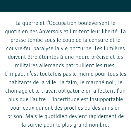
contact@toezichtcommissie.be
newsletters.
données personelles?
Se conformer aux obligations légales.
Vos données personnelles sont traitées et conservées aussi
Autorité de Protection des Données
Si vous souhaitez savoir si vos données sont transmises à des
La guerre et l’Occupation bouleversent le
longtemps que nécessaire pour atteindre l'objectif pour
Drukpersstraat 35
tiers dans un cas spécifique, vous pouvez nous contacter
quotidien des Anversois et limitent leur liberté. La
lequel elles ont été collectées. Si vous souhaitez savoir
1000 Bruxelles
à informatieveiligheid@antwerpen.be.
Transfert à d'autres parties
combien de temps vos données sont conservées dans un cas
presse tombe sous le coup de la censure et le
Tél. : +32 2/274.48.00
spécifique, vous pouvez nous contacter
Fax : +32 2/274.48.35
couvre-feu paralyse la vie nocturne. Les lumières
à informatieveiligheid@antwerpen.be. Après expiration de la
contact@apd-gba.be
doivent être éteintes à une heure précise et les
période de conservation, vos données personnelles sont
militaires allemands patrouillent les rues.
effacées par la ville d'Anvers.
Période de conservation
Si vous avez des questions concernant le traitement de vos
L’impact n’est toutefois pas le même pour tous les
données personnelles tel que décrit dans cette déclaration,
habitants de la ville. La faim, le marché noir, le
vous pouvez toujours contacter notre responsable de la
chômage et le travail obligatoire en affectent l’un
protection des données
via
informatieveiligheid@antwerpen.be
.
plus que l’autre. L’incertitude est insupportable
Vos droits
pour ceux qui ont des proches ou des amis en
prison. Mais le quotidien devient rapidement de
la survie pour le plus grand nombre.