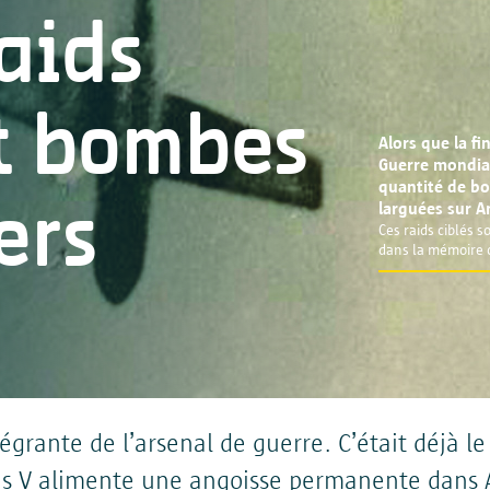
raids
Les données personnelles que vous avez communiqu
d'Anvers, Grote Markt 1, 2000 Anvers.
et bombes
Alors que la fi
Vos données seront utilisées uniquement pour fo
Guerre mondial
de manière ciblée, offrir une expérience d'utilisat
quantité de b
larguées sur A
ers
respecter les obligations légales.
Ces raids ciblés s
dans la mémoire c
Vous avez donné votre consentement pour le trai
Transfert à d'autres parties
ntégrante de l’arsenal de guerre. C’était déjà 
s V alimente une angoisse permanente dans An