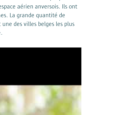
elles à des tiers que pour :
espace aérien anversois. Ils ont
;
es. La grande quantité de
(en ligne) ;
une des villes belges les plus
.
mises à des tiers dans un cas
atieveiligheid@antwerpen.be.
vées aussi longtemps que
les ont été collectées. Si vous