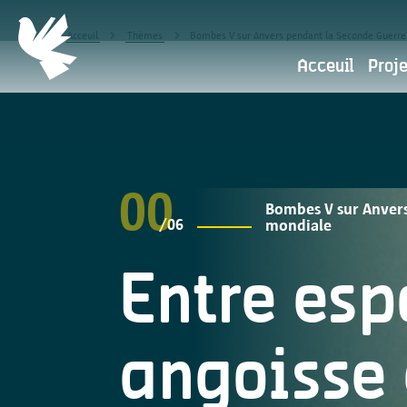
Acceuil
Thèmes
Bombes V sur Anvers pendant la Seconde Guerr
Acceuil
Proj
Politique de confidentialit
Politiq
00
Bombes V sur Anver
/06
mondiale
Antwerpen Herdenkt fait partie
Entre espo
numériques sont primordiales. N
angoisse 
Pour quelles raisons utilisons-nous 
données personelles?