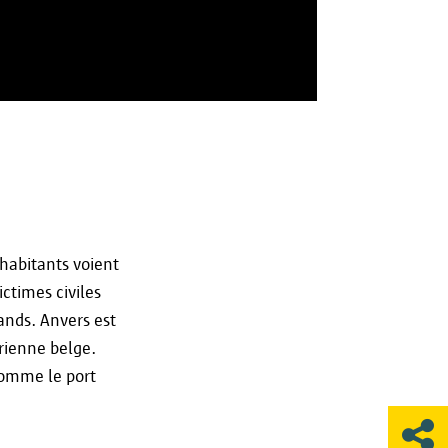
une plainte auprès des autorités
ont traitées de manière
ssion de Surveillance flamande
et.
habitants voient
ctimes civiles
nds. Anvers est
érienne belge.
comme le port