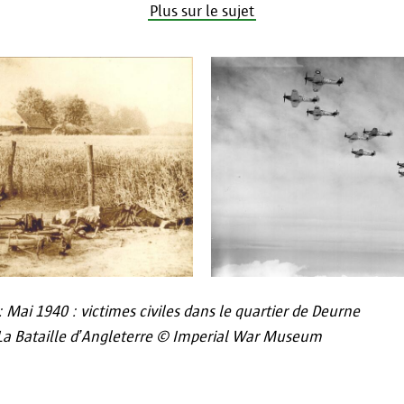
contact@apd-gba.be
Plus sur le sujet
Si vous avez des questions concernant le traitem
tel que décrit dans cette déclaration, vous pouvez
responsable de la protection des données
via
informatieveiligheid@antwerpen.be
.
Mai 1940 : victimes civiles dans le quartier de Deurne
 La Bataille d’Angleterre © Imperial War Museum