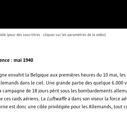
De plus, vous avez également le droit de déposer 
de surveillance si vous estimez que vos données s
incorrecte. Vous pouvez vous adresser à la Commi
ou à l'Autorité de Protection des Données à cet eff
 (pour des sous-titres : cliquez sur les paramètres de la vidéo)
Commission de Surveillance flamande
Koning Albert II Laan 15
1210 Bruxelles
nce : mai 1940
Tél. : +32 2 553 20 85
contact@toezichtcommissie.be
gne envahit la Belgique aux premières heures du 10 mai, les 
llemands dans le ciel. Une grande partie des quelque 6.000 vi
Autorité de Protection des Données
a campagne de 18 jours périt sous les bombardements allema
Drukpersstraat 35
e ces raids aériens. La
Luftwaffe
a dans son viseur la force a
1000 Bruxelles
rne est donc une cible privilégiée pour les Allemands, tout 
Tél. : +32 2/274.48.00
Fax : +32 2/274.48.35