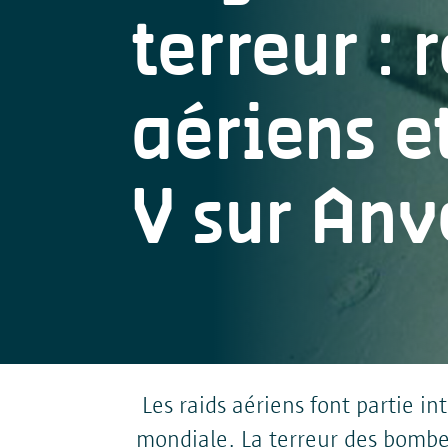
Transfert à d'autres parties
terreur : 
Période de conservation
Vos droits
aériens 
V sur Anv
Les raids aériens font partie i
mondiale. La terreur des bombe