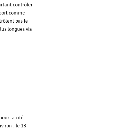
rtant contrôler
e port comme
rôlent pas le
lus longues via
pour la cité
viron , le 13