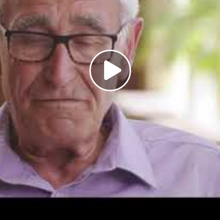
souhaitez savoir combien de temps vos données s
spécifique, vous pouvez nous contacter à inform
Après expiration de la période de conservation, v
effacées par la ville d'Anvers.
Vos droits
Conformément au règlement (UE) 2016/679 du 27
sous le nom de Règlement Général sur la Protect
avez le droit d'accès, de rectification et, le cas é
données. Pour exercer ces droits, veuillez
contacter informatieveiligheid@antwerpen.be.