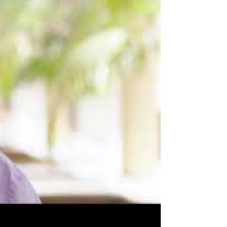
ont conservées dans un cas
atieveiligheid@antwerpen.be.
os données personnelles sont
 avril 2016, également connu
ion des Données (RGPD), vous
chéant, de suppression de vos