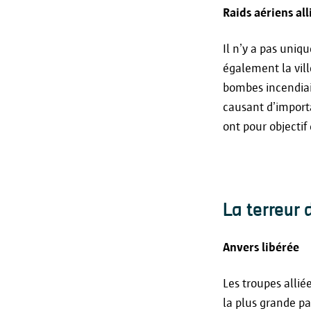
Raids aériens all
Il n’y a pas uniq
également la vill
bombes incendiai
causant d’import
ont pour objectif
La terreur 
Anvers libérée
Les troupes allié
la plus grande pa