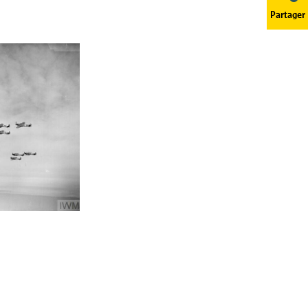
Partager
ent de vos données personnelles
 toujours contacter notre
Enregistrer les préférences