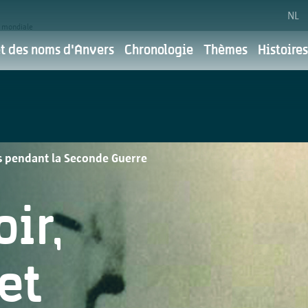
NL
e mondiale
et des noms d'Anvers
Chronologie
Thèmes
Histoires
é
Choix des cookies
ue de confide
s pendant la Seconde Guerre
 de la ville d'Anvers. Pour la ville d'Anvers, la communicati
ir,
ous souhaitons le faire en respectant votre vie privée. Vous 
ici.
et
vos
Pour quelles raisons utilisons-nous vos