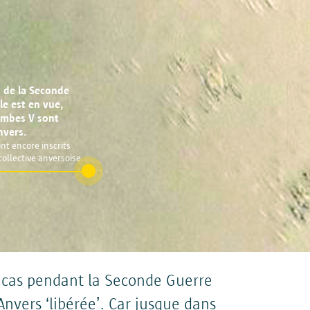
ées seront traitées par la ville
n de la Seconde
urnir des services, communiquer
e est en vue,
ion efficace et personnelle, et
ombes V sont
nvers.
ont encore inscrits
ollective anversoise.
tement des newsletters.
le cas pendant la Seconde Guerre
vers ‘libérée’. Car jusque dans