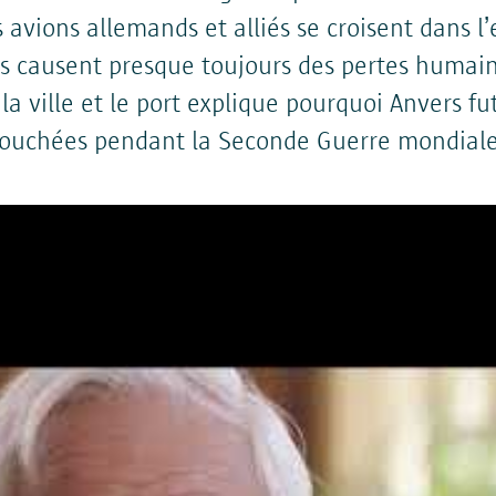
La ville d'Anvers ne transmet vos données personn
s avions allemands et alliés se croisent dans l’
Fournir les informations demandées par vous 
s causent presque toujours des pertes humain
Réaliser les services que vous avez demandés 
 ville et le port explique pourquoi Anvers fut 
Se conformer aux obligations légales.
touchées pendant la Seconde Guerre mondiale
Si vous souhaitez savoir si vos données sont trans
spécifique, vous pouvez nous contacter à inform
Période de conservation
Vos données personnelles sont traitées et conser
nécessaire pour atteindre l'objectif pour lequel el