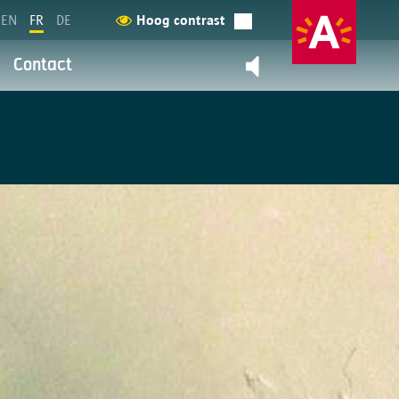
EN
FR
DE
Hoog contrast
Contact
Contactez-nous
retour
ntialité
on et la prestation de services
pouvez en savoir plus à ce sujet
 données personelles?