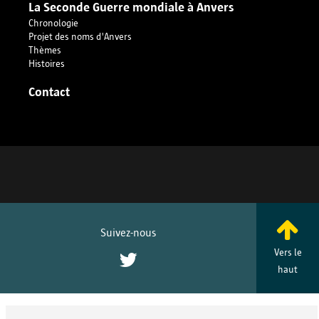
La Seconde Guerre mondiale à Anvers
Chronologie
Projet des noms d'Anvers
Thèmes
Histoires
Enregistrer les préférences
Contact
Suivez-nous
Vers le
Twitter
haut
En dépit de tous nos efforts, nous ne sommes pas parvenus à retrouver