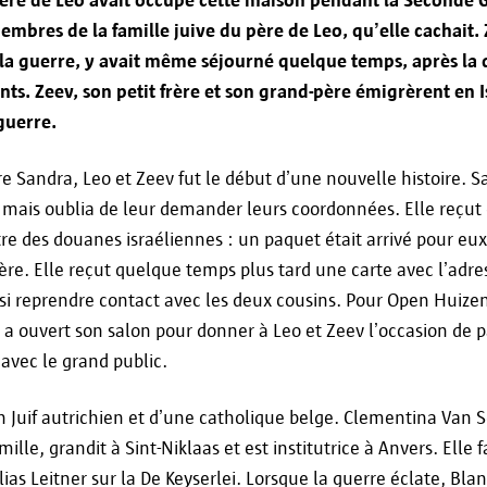
La ville d'Anvers ne transmet vos données personn
embres de la famille juive du père de Leo, qu’elle cachait. 
Fournir les informations demandées par vous 
a guerre, y avait même séjourné quelque temps, après la d
nts. Zeev, son petit frère et son grand-père émigrèrent en 
Réaliser les services que vous avez demandés 
 guerre.
Se conformer aux obligations légales.
e Sandra, Leo et Zeev fut le début d’une nouvelle histoire. S
Si vous souhaitez savoir si vos données sont trans
e mais oublia de leur demander leurs coordonnées. Elle reçu
spécifique, vous pouvez nous contacter à inform
tre des douanes israéliennes : un paquet était arrivé pour eux
ière. Elle reçut quelque temps plus tard une carte avec l’adr
nsi reprendre contact avec les deux cousins. Pour Open Huiz
a ouvert son salon pour donner à Leo et Zeev l’occasion de p
Période de conservation
e avec le grand public.
’un Juif autrichien et d’une catholique belge. Clementina Van
Vos données personnelles sont traitées et conser
ille, grandit à Sint-Niklaas et est institutrice à Anvers. Elle fa
nécessaire pour atteindre l'objectif pour lequel el
ias Leitner sur la De Keyserlei. Lorsque la guerre éclate, Blan