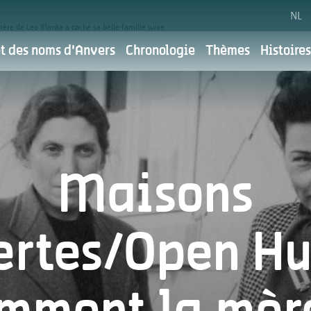
NL
e de Leo Blanka a caché sa belle-famille juive
et des noms d'Anvers
Chronologie
Thèmes
Histoires
é
Choix des cookies
ue de confide
Maisons
 de la ville d'Anvers. Pour la ville d'Anvers, la communicati
ous souhaitons le faire en respectant votre vie privée. Vous 
ici.
ertes/Open Hu
vos
Pour quelles raisons utilisons-nous vos