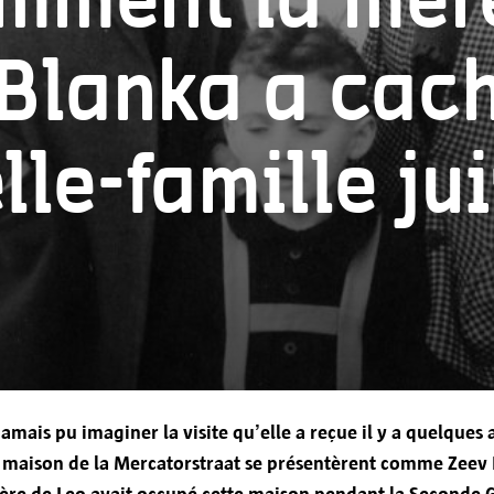
omment la mèr
Les données personnelles que vous avez communiqu
Blanka a cac
d'Anvers, Grote Markt 1, 2000 Anvers.
Vos données seront utilisées uniquement pour fo
lle-famille ju
de manière ciblée, offrir une expérience d'utilisat
respecter les obligations légales.
Vous avez donné votre consentement pour le trai
Transfert à d'autres parties
jamais pu imaginer la visite qu’elle a reçue il y a quelques
sa maison de la Mercatorstraat se présentèrent comme Zeev 
mère de Leo avait occupé cette maison pendant la Seconde