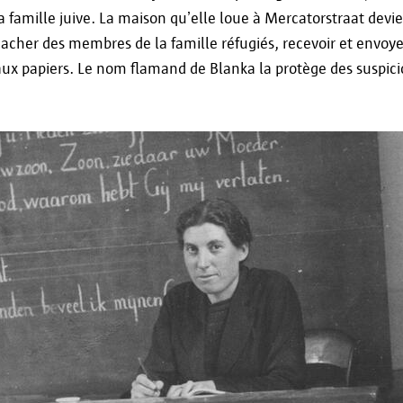
souhaitez savoir combien de temps vos données s
sa famille juive. La maison qu’elle loue à Mercatorstraat devie
spécifique, vous pouvez nous contacter à inform
acher des membres de la famille réfugiés, recevoir et envoye
Après expiration de la période de conservation, v
aux papiers. Le nom flamand de Blanka la protège des suspici
effacées par la ville d'Anvers.
Vos droits
Conformément au règlement (UE) 2016/679 du 27
sous le nom de Règlement Général sur la Protect
avez le droit d'accès, de rectification et, le cas é
données. Pour exercer ces droits, veuillez
contacter informatieveiligheid@antwerpen.be.