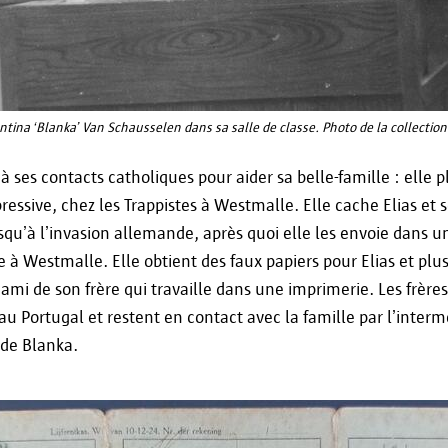
De plus, vous avez également le droit de déposer 
de surveillance si vous estimez que vos données s
incorrecte. Vous pouvez vous adresser à la Commi
ou à l'Autorité de Protection des Données à cet eff
tina ‘Blanka’ Van Schausselen dans sa salle de classe. Photo de la collection 
Commission de Surveillance flamande
Koning Albert II Laan 15
 à ses contacts catholiques pour aider sa belle-famille : elle 
1210 Bruxelles
épressive, chez les Trappistes à Westmalle. Elle cache Elias et
Tél. : +32 2 553 20 85
squ’à l’invasion allemande, après quoi elle les envoie dans 
contact@toezichtcommissie.be
e à Westmalle. Elle obtient des faux papiers pour Elias et plus
 ami de son frère qui travaille dans une imprimerie. Les frère
Autorité de Protection des Données
 au Portugal et restent en contact avec la famille par l’interm
Drukpersstraat 35
 de Blanka.
1000 Bruxelles
Tél. : +32 2/274.48.00
Fax : +32 2/274.48.35