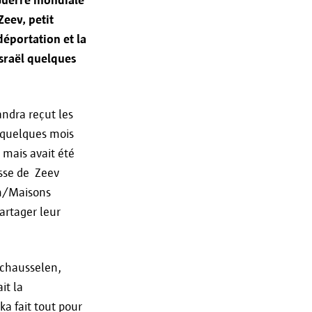
elles à des tiers que pour :
Zeev, petit
;
éportation et la
Israël quelques
(en ligne) ;
andra reçut les
mises à des tiers dans un cas
t quelques mois
atieveiligheid@antwerpen.be.
 mais avait été
esse de Zeev
en/Maisons
artager leur
 Schausselen,
vées aussi longtemps que
it la
les ont été collectées. Si vous
ka fait tout pour