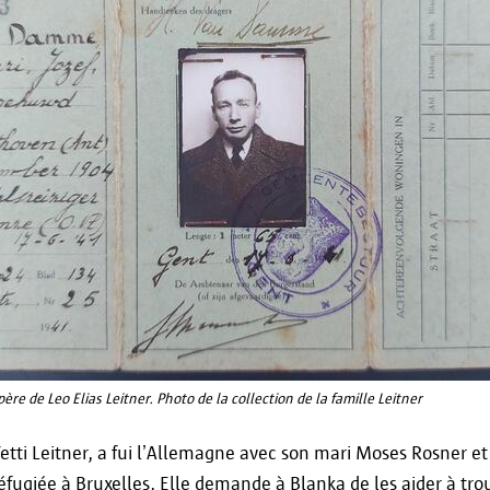
contact@apd-gba.be
Si vous avez des questions concernant le traitem
tel que décrit dans cette déclaration, vous pouvez
responsable de la protection des données
via
informatieveiligheid@antwerpen.be
.
ère de Leo Elias Leitner. Photo de la collection de la famille Leitner
Yetti Leitner, a fui l’Allemagne avec son mari Moses Rosner et
réfugiée à Bruxelles. Elle demande à Blanka de les aider à tro