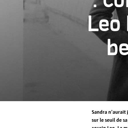
: c
Transfert à d'autres parties
Période de conservation
Leo 
Vos droits
be
Sandra n’aurait 
sur le seuil de 
cousin Leo. La 