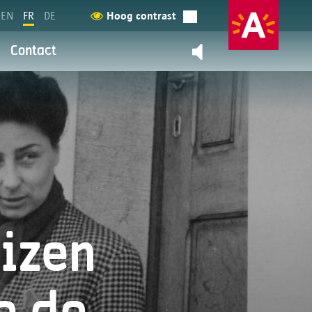
EN
FR
DE
Hoog contrast
Contact
Contactez-nous
retour
ntialité
on et la prestation de services
pouvez en savoir plus à ce sujet
izen
 données personelles?