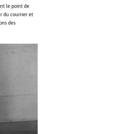
ont conservées dans un cas
nt le point de
atieveiligheid@antwerpen.be.
r du courrier et
os données personnelles sont
ons des
 avril 2016, également connu
ion des Données (RGPD), vous
chéant, de suppression de vos