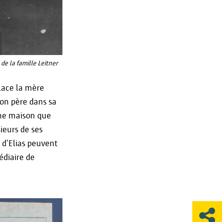
une plainte auprès des autorités
ont traitées de manière
ssion de Surveillance flamande
et.
de la famille Leitner
place la mère
 son père dans sa
une maison que
ieurs de ses
s d’Elias peuvent
édiaire de