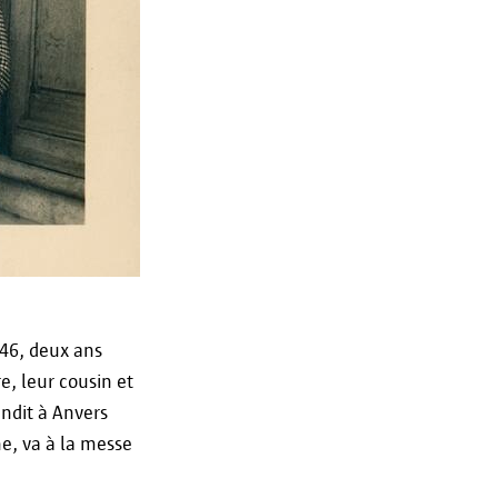
946, deux ans
e, leur cousin et
andit à Anvers
he, va à la messe