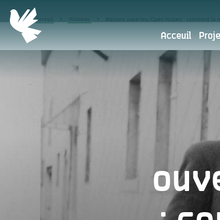
Acceuil
Histoires
Maisons ouvertes/Open Huizen : comment la mèr
Acceuil
Proj
Politique de confidentialit
Politiq
Antwerpen Herdenkt fait partie
numériques sont primordiales. N
ouv
Pour quelles raisons utilisons-nous 
données personelles?