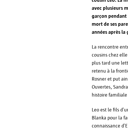
avec plusieurs m
garçon pendant l
mort de ses pare
années après la
La rencontre entr
cousins chez ell
plus tard une let
retenu à la front
Rosner et put ai
Ouvertes, Sandra 
histoire familial
Leo est le fils d
Blanka pour la fam
connaissance d’El