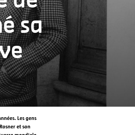
e de
ées seront traitées par la ville
hé sa
urnir des services, communiquer
ive
ion efficace et personnelle, et
tement des newsletters.
 années. Les gens
Rosner et son
 Guerre mondiale