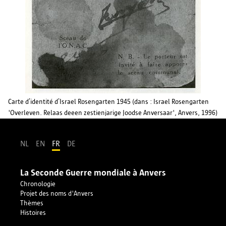
Carte d’identité d’Israel Rosengarten 1945 (dans : Israel Rosengarten
'Overleven. Relaas deeen zestienjarige Joodse Anversaar', Anvers, 1996)
NL
EN
FR
DE
La Seconde Guerre mondiale à Anvers
Chronologie
Projet des noms d'Anvers
Thèmes
Histoires