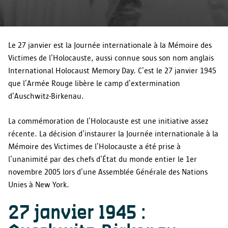
contact@toezichtcommissie.be
newsletters.
données personelles?
Se conformer aux obligations légales.
Vos données personnelles sont traitées et conservées aussi
Autorité de Protection des Données
Si vous souhaitez savoir si vos données sont transmises à des
longtemps que nécessaire pour atteindre l'objectif pour
Drukpersstraat 35
Le 27 janvier est la Journée internationale à la Mémoire des
tiers dans un cas spécifique, vous pouvez nous contacter
lequel elles ont été collectées. Si vous souhaitez savoir
1000 Bruxelles
Victimes de l’Holocauste, aussi connue sous son nom anglais
à informatieveiligheid@antwerpen.be.
Transfert à d'autres parties
combien de temps vos données sont conservées dans un cas
Tél. : +32 2/274.48.00
International Holocaust Memory Day. C’est le 27 janvier 1945
spécifique, vous pouvez nous contacter
Fax : +32 2/274.48.35
que l’Armée Rouge libère le camp d’extermination
à informatieveiligheid@antwerpen.be. Après expiration de la
contact@apd-gba.be
d’Auschwitz-Birkenau.
période de conservation, vos données personnelles sont
effacées par la ville d'Anvers.
Période de conservation
Si vous avez des questions concernant le traitement de vos
La commémoration de l’Holocauste est une initiative assez
données personnelles tel que décrit dans cette déclaration,
récente. La décision d’instaurer la Journée internationale à la
vous pouvez toujours contacter notre responsable de la
Mémoire des Victimes de l’Holocauste a été prise à
protection des données
l’unanimité par des chefs d’État du monde entier le 1er
via
informatieveiligheid@antwerpen.be
.
novembre 2005 lors d’une Assemblée Générale des Nations
Vos droits
Unies à New York.
27 janvier 1945 :