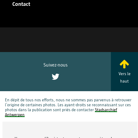
Contact
Suivez-nous
Vers le
Twitter
haut
En dépit de tous nos efforts, nous ne sommes pas parvenus à retrouver
l’origine de certaines photos. Les ayant-droits se reconnaissant sur ces
photos dans la publication sont priés de contacter
Stadsarchief
Antwerpen
© Copyright 2026