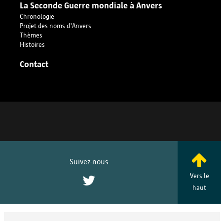
La Seconde Guerre mondiale à Anvers
Chronologie
Projet des noms d'Anvers
Thèmes
Histoires
Enregistrer les préférences
Contact
Suivez-nous
Vers le
Twitter
haut
En dépit de tous nos efforts, nous ne sommes pas parvenus à retrouver